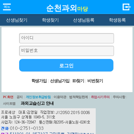
순천과외
마당
선생님찾기
학생찾기
선생님등록
학생등록
학생가입
|
선생님가입
|
ID찾기
|
비번찾기
PC화면
|
공지
|
개인정보취급방침
|
이용약관
|
법적책임한계
|
취업사기주의
|
주의사항
|
과외교습신고 안내
사이트맵