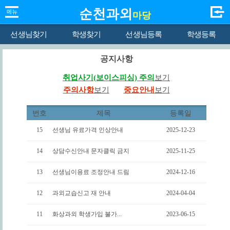
순천과외
마당
선생님찾기
학생찾기
선생님등록
학생등록
공지사항
취업사기(보이스피싱) 주의
보기
주의사항
보기
중요안내
보기
번호
제목
등록일
15
선생님 유료가격 인상안내
2025-12-23
14
상담수신안내 문자클릭 금지
2025-11-25
13
선생님이용료 조정안내 드림
2024-12-16
12
과외교습신고 재 안내
2024-04-04
11
화상과외 학생가입 불가...
2023-06-15